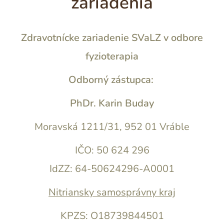
zariadenia
Zdravotnícke zariadenie SVaLZ v odbore
fyzioterapia
Odborný zástupca:
PhDr. Karin Buday
Moravská 1211/31, 952 01 Vráble
IČO: 50 624 296
IdZZ: 64-50624296-A0001
Nitriansky samosprávny kraj
KPZS: O18739844501