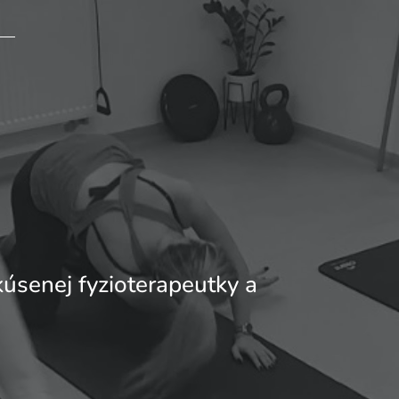
úsenej fyzioterapeutky a