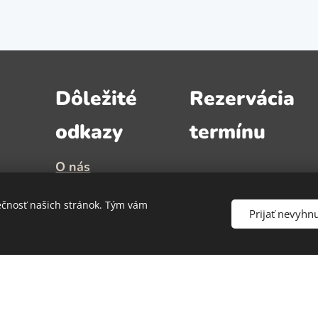
Dôležité
Rezervácia
odkazy
termínu
O nás
Služby
Dospelý
ečnosť našich stránok. Tým vám
Prijať nevyhn
Cenník
Novinky
il.co
Deti
Recenzie