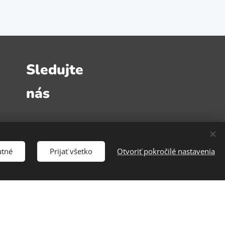
Sledujte
nás
utné
Prijať všetko
Otvoriť pokročilé nastavenia