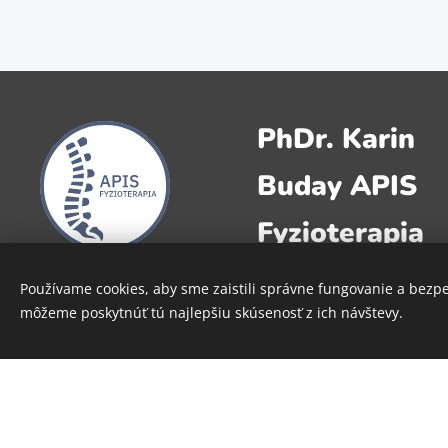
PhDr. Karin
Buday APIS
Fyzioterapia
Moravská 31, Vráble
Používame cookies, aby sme zaistili správne fungovanie a bezp
môžeme poskytnúť tú najlepšiu skúsenosť z ich návštevy.
0915796936
apis.fyzioterapia@gma
m