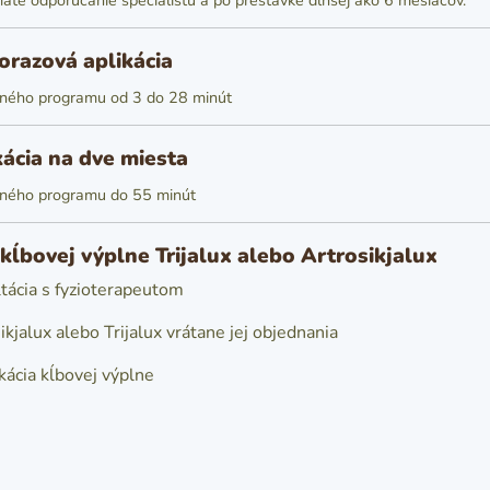
 máte odporúčanie špecialistu a po prestávke dlhšej ako 6 mesiacov.
orazová aplikácia
eného programu od 3 do 28 minút
kácia na dve miesta
eného programu do 55 minút
kĺbovej výplne Trijalux alebo Artrosikjalux
tácia s fyzioterapeutom
kjalux alebo Trijalux vrátane jej objednania
ikácia kĺbovej výplne