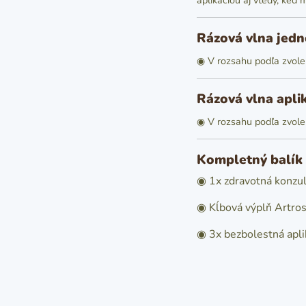
aplikáciou aj vtedy, keď
Rázová vlna jedn
◉ V rozsahu podľa zvol
Rázová vlna apli
◉ V rozsahu podľa zvol
Kompletný balík 
◉ 1x zdravotná konzul
◉ Kĺbová výplň Artrosi
◉ 3x bezbolestná apl