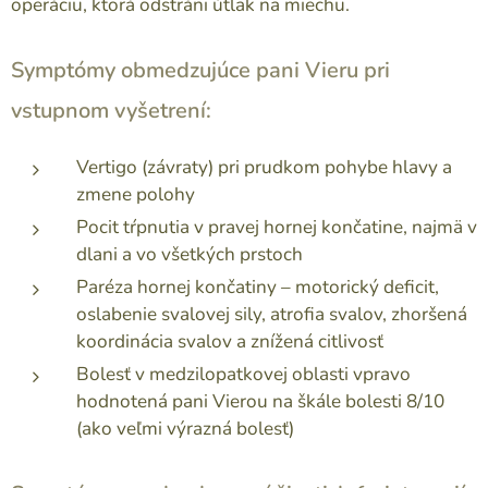
operáciu, ktorá odstráni útlak na miechu.
Symptómy obmedzujúce pani Vieru pri
vstupnom vyšetrení:
Vertigo (závraty) pri prudkom pohybe hlavy a
zmene polohy
Pocit tŕpnutia v pravej hornej končatine, najmä v
dlani a vo všetkých prstoch
Paréza hornej končatiny – motorický deficit,
oslabenie svalovej sily, atrofia svalov, zhoršená
koordinácia svalov a znížená citlivosť
Bolesť v medzilopatkovej oblasti vpravo
hodnotená pani Vierou na škále bolesti 8/10
(ako veľmi výrazná bolesť)