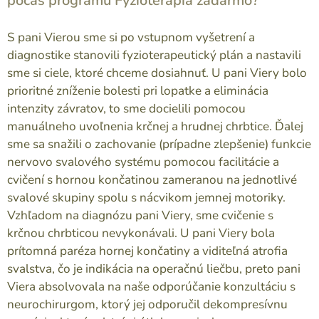
počas programu Fyzioterapia zadarmo?
S pani Vierou sme si po vstupnom vyšetrení a
diagnostike stanovili fyzioterapeutický plán a nastavili
sme si ciele, ktoré chceme dosiahnuť. U pani Viery bolo
prioritné zníženie bolesti pri lopatke a eliminácia
intenzity závratov, to sme docielili pomocou
manuálneho uvoľnenia krčnej a hrudnej chrbtice. Ďalej
sme sa snažili o zachovanie (prípadne zlepšenie) funkcie
nervovo svalového systému pomocou facilitácie a
cvičení s hornou končatinou zameranou na jednotlivé
svalové skupiny spolu s nácvikom jemnej motoriky.
Vzhľadom na diagnózu pani Viery, sme cvičenie s
krčnou chrbticou nevykonávali. U pani Viery bola
prítomná paréza hornej končatiny a viditeľná atrofia
svalstva, čo je indikácia na operačnú liečbu, preto pani
Viera absolvovala na naše odporúčanie konzultáciu s
neurochirurgom, ktorý jej odporučil dekompresívnu