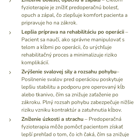
fyzioterapie je znížiť predoperačnú bolesť,
opuch a zápal, čo zlepšuje komfort pacienta a
pripravuje ho na zákrok.
Lepšia príprava na rehabilitáciu po operácii
–
Pacient sa naučí, ako správne manipulovať s
telom a kĺbmi po operácii, čo urýchľuje
rehabilitačný proces a minimalizuje riziko
komplikácií.
Zvýšenie svalovej sily
a rozsahu pohybu
–
Posilnenie svalov pred operáciou poskytuje
lepšiu stabilitu a podporu pre operovaný kĺb
alebo tkanivo, čím sa znižuje zaťaženie po
zákroku. Plný rozsah pohybu zabezpečuje nižšie
riziku vzniku kontraktúr a zatuhnutia kĺbov.
Zníženie úzkosti a strachu
– Predoperačná
fyzioterapia môže pomôcť pacientom získať
lepší prehľad o tom, čo ich čaká, čím sa znižuje