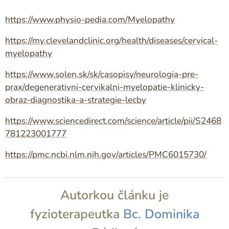
https://www.physio-pedia.com/Myelopathy
https://my.clevelandclinic.org/health/diseases/cervical-
myelopathy
https://www.solen.sk/sk/casopisy/neurologia-pre-
prax/degenerativni-cervikalni-myelopatie-klinicky-
obraz-diagnostika-a-strategie-lecby
https://www.sciencedirect.com/science/article/pii/S2468
781223001777
https://pmc.ncbi.nlm.nih.gov/articles/PMC6015730/
Autorkou článku je
fyzioterapeutka
Bc. Dominika