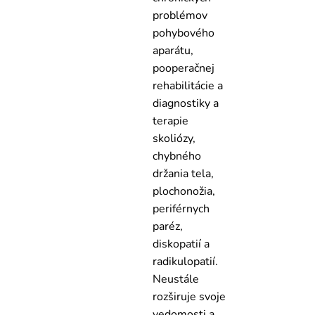
problémov
pohybového
aparátu,
pooperačnej
rehabilitácie a
diagnostiky a
terapie
skoliózy,
chybného
držania tela,
plochonožia,
periférnych
paréz,
diskopatií a
radikulopatií.
Neustále
rozširuje svoje
vedomosti a