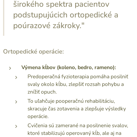
širokého spektra pacientov
podstupujúcich ortopedické a
poúrazové zákroky."
Ortopedické operácie:
Výmena kĺbov (koleno, bedro, rameno):
Predoperačná fyzioterapia pomáha posilniť
svaly okolo kĺbu, zlepšiť rozsah pohybu a
znížiť opuch.
To uľahčuje pooperačnú rehabilitáciu,
skracuje čas zotavenia a zlepšuje výsledky
operácie.
Cvičenia sú zamerané na posilnenie svalov,
ktoré stabilizujú operovaný kĺb, ale aj na