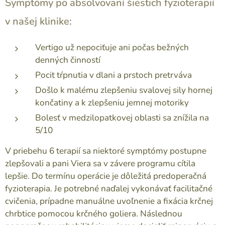
Symptómy po absolvovaní šiestich fyzioterapií
v našej klinike:
Vertigo už nepociťuje ani počas bežných
denných činností
Pocit tŕpnutia v dlani a prstoch pretrváva
Došlo k malému zlepšeniu svalovej sily hornej
končatiny a k zlepšeniu jemnej motoriky
Bolesť v medzilopatkovej oblasti sa znížila na
5/10
V priebehu 6 terapií sa niektoré symptómy postupne
zlepšovali a pani Viera sa v závere programu cítila
lepšie. Do termínu operácie je dôležitá predoperačná
fyzioterapia. Je potrebné naďalej vykonávať facilitačné
cvičenia, prípadne manuálne uvoľnenie a fixácia krčnej
chrbtice pomocou krčného goliera. Následnou