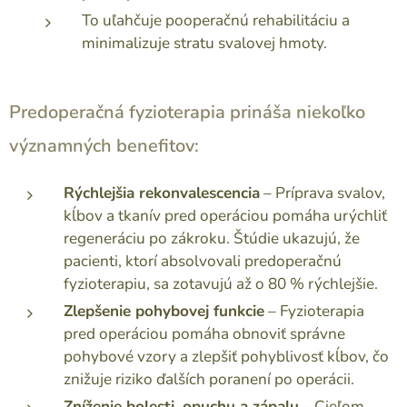
To uľahčuje pooperačnú rehabilitáciu a
minimalizuje stratu svalovej hmoty.
Predoperačná fyzioterapia prináša niekoľko
významných benefitov:
Rýchlejšia rekonvalescencia
– Príprava svalov,
kĺbov a tkanív pred operáciou pomáha urýchliť
regeneráciu po zákroku. Štúdie ukazujú, že
pacienti, ktorí absolvovali predoperačnú
fyzioterapiu, sa zotavujú až o 80 % rýchlejšie.
Zlepšenie pohybovej funkcie
– Fyzioterapia
pred operáciou pomáha obnoviť správne
pohybové vzory a zlepšiť pohyblivosť kĺbov, čo
znižuje riziko ďalších poranení po operácii.
Zníženie bolesti, opuchu a zápalu
– Cieľom