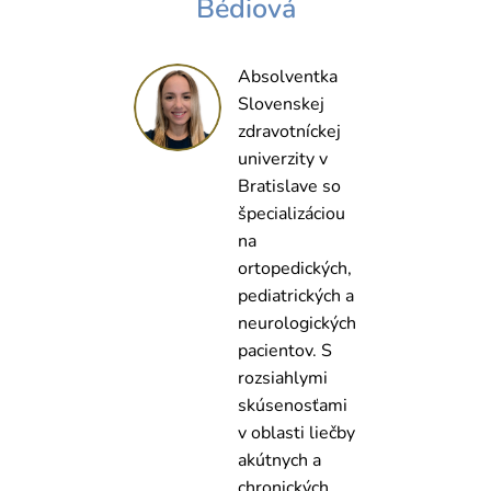
Bédiová
Absolventka
Slovenskej
zdravotníckej
univerzity v
Bratislave so
špecializáciou
na
ortopedických,
pediatrických a
neurologických
pacientov. S
rozsiahlymi
skúsenosťami
v oblasti liečby
akútnych a
chronických