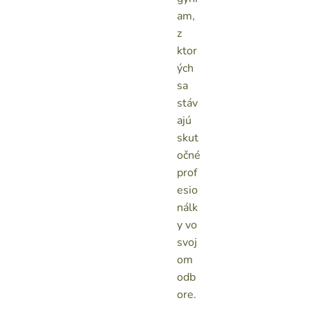
am,
z
ktor
ých
sa
stáv
ajú
skut
očné
prof
esio
nálk
y vo
svoj
om
odb
ore.