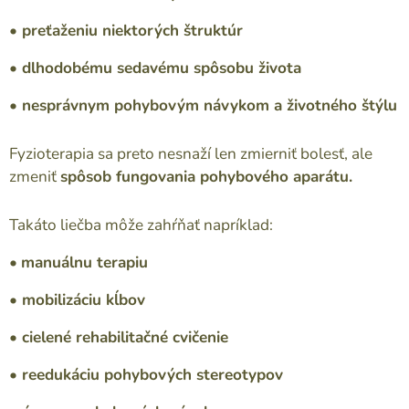
• preťaženiu niektorých štruktúr
• dlhodobému sedavému spôsobu života
• nesprávnym pohybovým návykom a životného štýlu
Fyzioterapia sa preto nesnaží len zmierniť bolesť, ale
zmeniť
spôsob fungovania pohybového aparátu.
Takáto liečba môže zahŕňať napríklad:
•
manuálnu terapiu
• mobilizáciu kĺbov
• cielené rehabilitačné cvičenie
• reedukáciu pohybových stereotypov