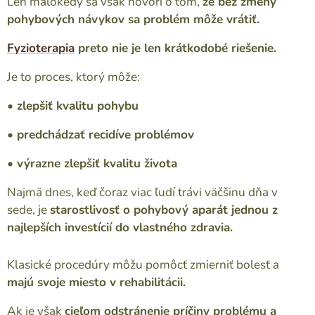
Len málokedy sa však hovorí o tom,
že bez zmeny
pohybových návykov sa problém môže vrátiť.
Fyzioterapia
preto nie je len krátkodobé riešenie.
Je to proces, ktorý môže:
• zlepšiť kvalitu pohybu
• predchádzať recidíve problémov
• výrazne zlepšiť kvalitu života
Najmä dnes, keď čoraz viac ľudí trávi väčšinu dňa v
sede, je
starostlivosť o pohybový aparát jednou z
najlepších investícií do vlastného zdravia.
Klasické procedúry môžu pomôcť zmierniť bolesť a
majú svoje miesto v rehabilitácii.
Ak je však
cieľom odstránenie príčiny problému a