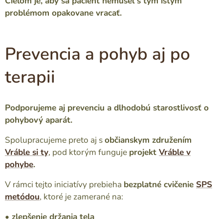
Cieľom je, aby sa pacient nemusel s tým istým
problémom opakovane vracať.
Prevencia a pohyb aj po
terapii
Podporujeme aj prevenciu a dlhodobú starostlivosť o
pohybový aparát.
Spolupracujeme preto aj s
občianskym združením
Vráble si ty
, pod ktorým funguje
projekt
Vráble v
pohybe
.
V rámci tejto iniciatívy prebieha
bezplatné cvičenie
SPS
metódou
, ktoré je zamerané na:
• zlepšenie držania tela