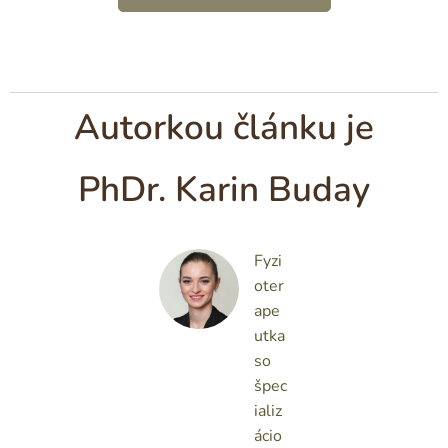
Autorkou článku je
PhDr. Karin Buday
Fyzi
oter
ape
utka
so
špec
ializ
ácio