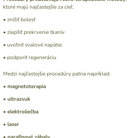
ktoré majú najčastejšie za cieľ:
• znížiť bolesť
• zlepšiť prekrvenie tkanív
• uvoľniť svalové napätie
• podporiť regeneráciu
Medzi najčastejšie procedúry patria napríklad:
• magnetoterapia
• ultrazvuk
• elektroliečba
• laser
• parafínové zábaly