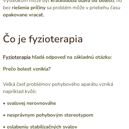
Výsledkom môže byť
krátkodobá úľava od bolesti
, no
bez
riešenia príčiny
sa problém môže v priebehu času
opakovane vracať.
Čo je fyzioterapia
Fyzioterapia
hľadá odpoveď na základnú otázku:
Prečo bolesť vznikla?
Veľká časť problémov pohybového aparátu vzniká
napríklad kvôli:
• svalovej nerovnováhe
• nesprávnym pohybovým stereotypom
• oslabeniu stabilizačných svalov