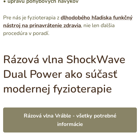
• úpravu pohybových návykov
Pre nás je fyzioterapia z
dlhodobého hľadiska funkčný
nástroj na prinavrátenie zdravia
, nie len ďalšia
procedúra v poradí.
Rázová vlna ShockWave
Dual Power ako súčasť
modernej fyzioterapie
Rázová vlna Vráble - všetky potrebné
informácie