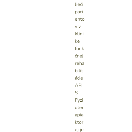
lieči
paci
ento
v v
klini
ke
funk
čnej
reha
bilit
ácie
API
S
Fyzi
oter
apia,
ktor
ej je