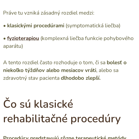
Práve tu vzniká zásadný rozdiel medzi:
•
klasickými procedúrami
(symptomatická liečba)
•
fyzioterapiou
(komplexná liečba funkcie pohybového
aparátu)
A tento rozdiel často rozhoduje o tom, či sa
bolesť o
niekoľko týždňov alebo mesiacov vráti
, alebo sa
zdravotný stav pacienta
dlhodobo zlepší.
Čo sú klasické
rehabilitačné procedúry
P
rocedúry predstavujú rôzne terapeutické metódy
,