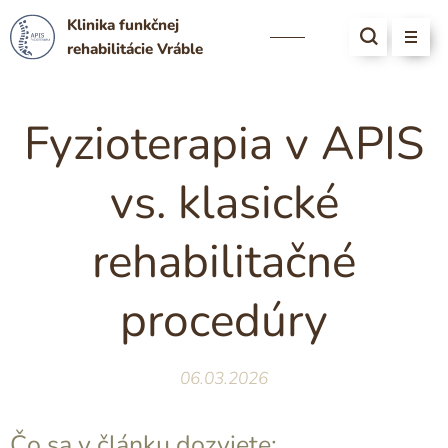
Klinika funkčnej
rehabilitácie Vráble
Fyzioterapia v APIS
vs. klasické
rehabilitačné
procedúry
06.03.2026
Čo sa v článku dozviete: