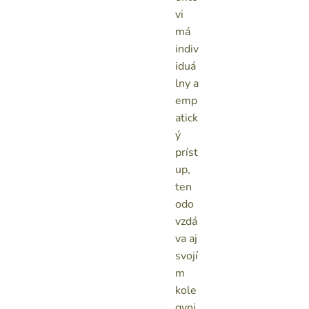
vi
má
indiv
iduá
lny a
emp
atick
ý
príst
up,
ten
odo
vzdá
va aj
svojí
m
kole
gyni