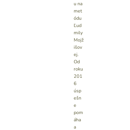
u na
met
ódu
Ľud
mily
Mojž
išov
ej.
Od
roku
201
6
úsp
ešn
e
pom
áha
a