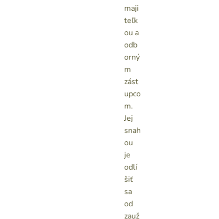
maji
teľk
ou a
odb
orný
m
zást
upco
m.
Jej
snah
ou
je
odlí
šiť
sa
od
zauž