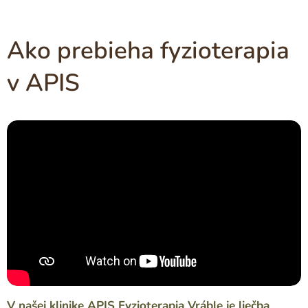
Ako prebieha fyzioterapia
v APIS
V našej klinike APIS Fyzioterapia Vráble je liečba