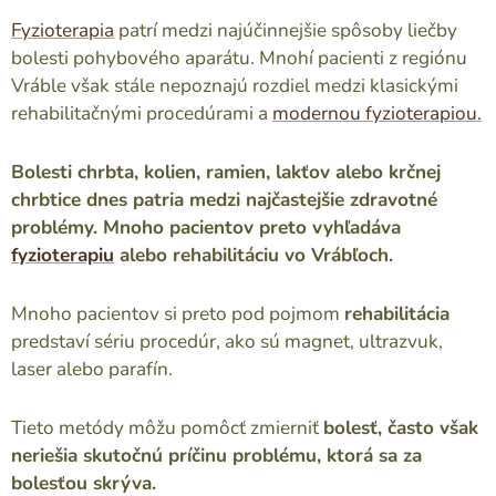
Fyzioterapia
patrí medzi najúčinnejšie spôsoby liečby
bolesti pohybového aparátu. Mnohí pacienti z regiónu
Vráble však stále nepoznajú rozdiel medzi klasickými
rehabilitačnými procedúrami a
modernou fyzioterapiou.
Bolesti chrbta, kolien, ramien, lakťov alebo krčnej
chrbtice dnes patria medzi najčastejšie zdravotné
problémy. Mnoho pacientov preto vyhľadáva
fyzioterapiu
alebo rehabilitáciu vo Vrábľoch.
Mnoho pacientov si preto pod pojmom
rehabilitácia
predstaví sériu procedúr, ako sú magnet, ultrazvuk,
laser alebo parafín.
Tieto metódy môžu pomôcť zmierniť
bolesť,
často však
neriešia skutočnú príčinu problému, ktorá sa za
bolesťou skrýva.