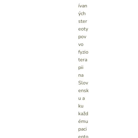
ívan
ých
ster
eoty
pov
vo
fyzio
tera
pii
na
Slov
ensk
u a
ku
každ
ému
paci
ento