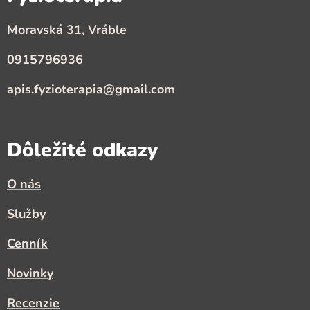
Moravská 31, Vráble
0915796936
apis.fyzioterapia@gmail.com
Dôležité odkazy
O nás
Služby
Cenník
Novinky
Recenzie