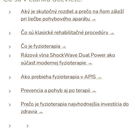
Aký je skutočný rozdiel a prečo na ňom záleží
pri liečbe pohybového aparátu
→
Čo sú klasické rehabilitačné procedúry →
Čo je fyzioterapia
→
Rázová vlna ShockWave Dual Power ako
→
súčasť modernej fyzioterapie
Ako prebieha fyzioterapia v APIS
→
Prevencia a pohyb aj po terapii →
Prečo je fyzioterapia najvhodnejšia investícia do
zdravia →